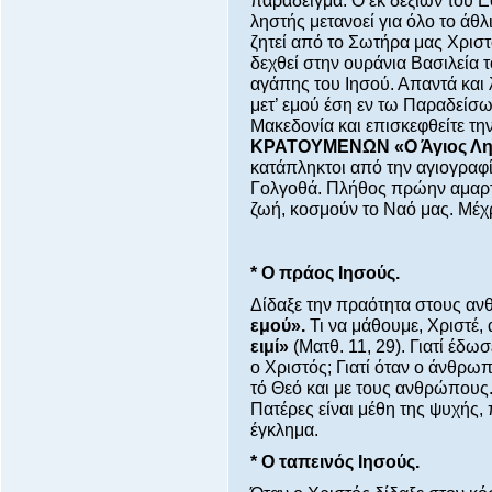
παράδειγμα. Ο εκ δεξιών του
ληστής μετανοεί για όλο το άθ
ζητεί από το Σωτήρα μας Χριστ
δεχθεί στην ουράνια Βασιλεία τ
αγάπης του Ιησού. Απαντά και 
μετ’ εμού έση εν τω Παραδείσω»
Μακεδονία και επισκεφθείτε τη
ΚΡΑΤΟΥΜΕΝΩΝ «Ο Άγιος Λησ
κατάπληκτοι από την αγιογραφί
Γολγοθά. Πλήθος πρώην αμαρτ
ζωή, κοσμούν το Ναό μας. Μέχρ
* Ο πράος Ιησούς.
Δίδαξε την πραότητα στους αν
εμού».
Τι να μάθουμε, Χριστέ,
ειμί»
(Ματθ. 11, 29). Γιατί έδ
ο Χριστός; Γιατί όταν ο άνθρωπ
τό Θεό και με τους ανθρώπους.
Πατέρες είναι μέθη της ψυχής,
έγκλημα.
* Ο ταπεινός Ιησούς.