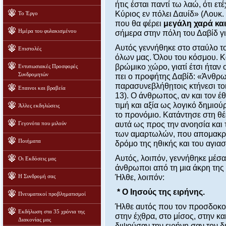
ήτις έσται παντί τω λαώ, ότι ε
Κύριος εν πόλει Δαυίδ» (Λουκ.
Το Έργο
που θα φέρει
μεγάλη χαρά και
Ημέρα του φυλακισμένου
σήμερα στην πόλη του Δαβίδ γι
Αυτός γεννήθηκε στο σταύλο τ
Επιστολές
όλων μας. Όλου του κόσμου. Κα
βρώμικο χώρο, γιατί έτσι ήταν
Εντυπωσιακές Προσφορές
Συνδρομητών
πει ο προφήτης Δαβίδ: «Άνθρω
παρασυνεβλήθῃτοις κτήνεσι τοι
Επαινοι και βραβεία
13). Ο άνθρωπος, αν και τον έ
τιμή και αξία ως λογικό δημιού
Άλλες εκδηλώσεις
το προνόμιο. Κατάντησε στη θέ
Γεγονότα που μιλούν
αυτά ως προς την ανοησία και 
των αμαρτωλών, που απομακρύ
Ποιήματα
δρόμο της ηθικής και του αγια
Αυτός, λοιπόν, γεννήθηκε μέσα
Οι Εκδόσεις μας
άνθρωποι από τη μια άκρη της 
Η Συνδρομή σας
Ήλθε, λοιπόν:
* Ο Ιησούς της ειρήνης.
Πνευματικοί προβληματισμοί
Ήλθε αυτός που τον προσδοκο
Εκδήλωση στα 35 χρόνια της
στην έχθρα, στο μίσος, στην κα
Διακονίας μας
διψούσαν την ειρήνη σαν τον δ