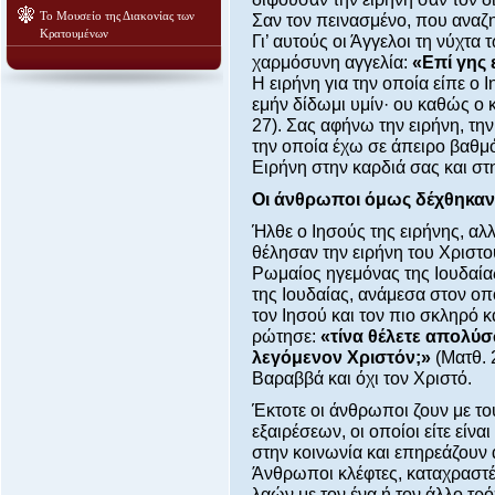
Το Μουσείο της Διακονίας των
Σαν τον πεινασμένο, που αναζητ
Κρατουμένων
Γι’ αυτούς οι Άγγελοι τη νύχτ
χαρμόσυνη αγγελία:
«Επί γης 
Η ειρήνη για την οποία είπε ο 
εμήν δίδωμι υμίν· ου καθώς ο 
27). Σας αφήνω την ειρήνη, την
την οποία έχω σε άπειρο βαθμό
Ειρήνη στην καρδιά σας και στ
Οι άνθρωποι όμως δέχθηκαν 
Ήλθε ο Ιησούς της ειρήνης, αλλ
θέλησαν την ειρήνη του Χριστο
Ρωμαίος ηγεμόνας της Ιουδαία
της Ιουδαίας, ανάμεσα στον οπ
τον Ιησού και τον πιο σκληρό 
ρώτησε:
«τίνα θέλετε απολύσ
λεγόμενον Χριστόν;»
(Ματθ. 
Βαραββά και όχι τον Χριστό.
Έκτοτε οι άνθρωποι ζουν με τ
εξαιρέσεων, οι οποίοι είτε είνα
στην κοινωνία και επηρεάζουν 
Άνθρωποι κλέφτες, καταχραστές
λαών με τον ένα ή τον άλλο τρ