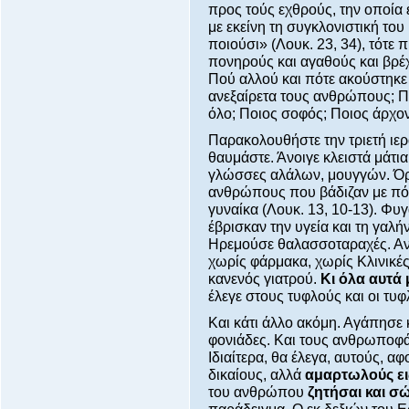
προς τούς εχθρούς, την οποία
με εκείνη τη συγκλονιστική του 
ποιούσι» (Λουκ. 23, 34), τότε 
πονηρούς και αγαθούς και βρέχε
Πού αλλού και πότε ακούστηκε
ανεξαίρετα τους ανθρώπους; Π
όλο; Ποιος σοφός; Ποιος άρχον
Παρακολουθήστε την τριετή ιερ
θαυμάστε. Άνοιγε κλειστά μάτι
γλώσσες αλάλων, μουγγών. Όρ
ανθρώπους που βάδιζαν με πόδ
γυναίκα (Λουκ. 13, 10-13). Φυ
έβρισκαν την υγεία και τη γαλ
Ηρεμούσε θαλασσοταραχές. Ανέ
χωρίς φάρμακα, χωρίς Κλινικέ
κανενός γιατρού.
Κι όλα αυτά 
έλεγε στους τυφλούς και οι τυ
Και κάτι άλλο ακόμη. Αγάπησε κ
φονιάδες. Και τους ανθρωποφάγο
Ιδιαίτερα, θα έλεγα, αυτούς, α
δικαίους, αλλά
αμαρτωλούς ει
του ανθρώπου
ζητήσαι και σ