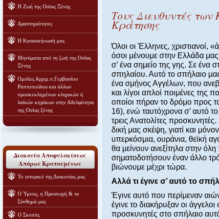
Η Ζωή της Οσίας Ξένης
Τους Διευθυντές των
Κράτησης
Δραστηριότητες
Η Κατασκήνωσή μας
Όλοι οι Έλληνες, χριστιανοί, «ά
όσοι μένουμε στην Ελλάδα μας,
Μηνύματα από τη ζωή της Οσίας
σ’ ένα σημείο της γης. Σε ένα 
Ξένης
σπηλαίου. Αυτό το σπήλαιο μα
Ομιλίες Αρχιμ.π.Γερβασίου
ένα σμήνος Αγγέλων, που ανεβ
Ραπτοπούλου και άλλων
και λίγοι απλοί ποιμένες της 
προσκεκλημένων κληρικών ή
οποίοι πήραν το δρόμο προς τ
λαϊκών κηρύκων στην Αδελφότητα
της Οσίας ξένης
16), ενώ ταυτόχρονα σ’ αυτό τ
τρεις Ανατολίτες προσκυνητές. 
δική μας σκέψη, γιατί και μόνο
υπερκόσμια, ουράνια, θεϊκή αγ
θα μείνουν ανεξίτηλα στην όλη
Διακονία Αποφυλακίσεως
σηματοδοτήσουν έναν άλλο τρό
Απόρων Κρατουμένων
βιώνουμε μέχρι τώρα.
Το ιστορικό της Διακονίας μας
Αλλά τι έγινε σ’ αυτό το σπήλ
Ο Ύμνος, η Προσευχή & το
Έγινε αυτό που περίμεναν αιών
Σύνθημά μας
έγινε το διακήρυξαν οι άγγελο
προσκυνητές στο σπήλαιο αυτό.
Ο Σκοπός