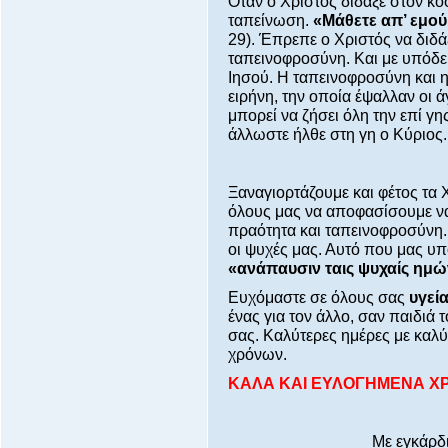
Όταν ο Χριστός δίδαξε στον κό
ταπείνωση.
«Μάθετε απ’ εμού..
29). Έπρεπε ο Χριστός να διδάξ
ταπεινοφροσύνη. Και με υπόδειγ
Ιησού. Η ταπεινοφροσύνη και 
ειρήνη, την οποία έψαλλαν οι ά
μπορεί να ζήσει όλη την επί γη
άλλωστε ήλθε στη γη ο Κύριος.
Ξαναγιορτάζουμε και φέτος τα 
όλους μας να αποφασίσουμε να
πραότητα και ταπεινοφροσύνη.
οι ψυχές μας. Αυτό που μας υπ
«ανάπαυσιν ταις ψυχαίς ημ
Ευχόμαστε σε όλους σας
υγεί
ένας για τον άλλο, σαν παιδιά 
σας. Καλύτερες ημέρες με καλ
χρόνων.
ΚΑΛΑ ΚΑΙ ΕΥΛΟΓΗΜΕΝΑ Χ
Με εγκάρδι