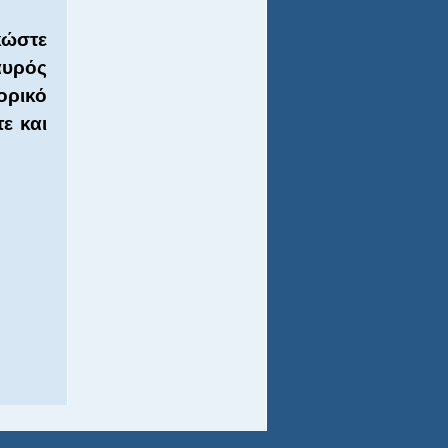
κώστε
αυρός
ορικό
ε και