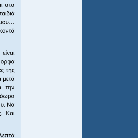
ι στα
παιδιά
 μου…
κοντά
 είναι
μορφα
ές της
α μετά
α την
ρόωρα
ου. Να
ς. Και
λεπτά