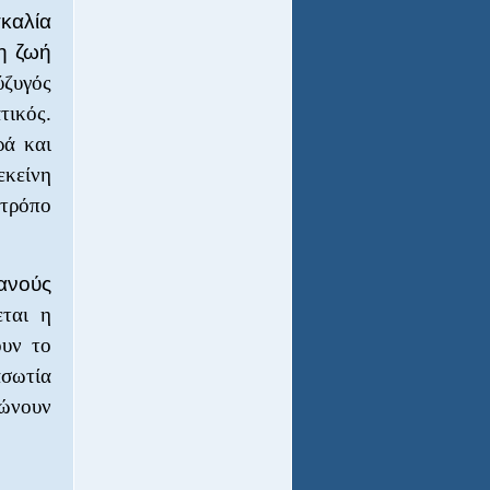
σκαλία
η ζωή
ύζυγός
τικός.
ρά και
εκείνη
 τρόπο
ιανούς
ται η
ουν το
ασωτία
ώνουν