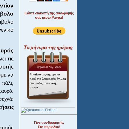
ντίον
μβολο
Κάντε διακοπή της συνδρομής
σας μέσω Paypal
μβολο
γενικό
αυρός
ει τις
 αυτής
Σάββατο 8 Αυγ. 2026
ύμε να
Μπαίνοντας σήμερα το
πρωί στο λεωφορείο ένιωσα
 πάλι,
σαν μάζα, ανεύθυνη,
ανώνυ...
ταυρό.
συχνά:
τήσεις
Γίνε συνδρομητής,
αυρός
Στο περιοδικό