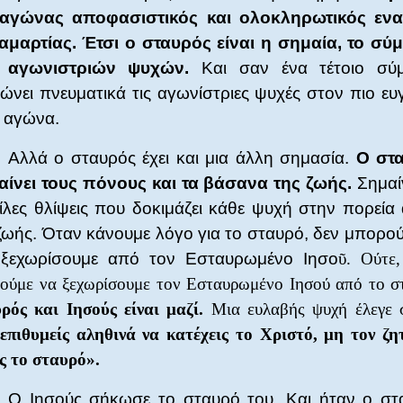
 αγώνας αποφασιστικός και ολοκληρωτικός ενα
αμαρτίας. Έτσι ο σταυρός είναι η σημαία, το σύ
 αγωνιστριών ψυχών.
Και σαν ένα τέτοιο σύ
ώνει πνευματικά τις αγωνίστριες ψυχές στον πιο ευ
 αγώνα.
Αλλά ο σταυρός έχει και μια άλλη σημασία.
Ο στ
αίνει τους πόνους και τα βάσανα της ζωής.
Σημαίν
ίλες θλίψεις που δοκιμάζει κάθε ψυχή στην πορεία
ζωής. Όταν κάνουμε λόγο για το σταυρό, δεν μπορο
 ξεχωρίσουμε από τον Εσταυρωμένο Ιησο
ῦ. Ούτε,
ούμε να ξεχωρίσουμε τον Εσταυρωμένο Ιησού από το σ
ρός και Ιησούς είναι μαζί.
Μια ευλαβής ψυχή έλεγε 
επιθυμείς αληθινά να κατέχεις το Χριστό, μη τον ζη
ς το σταυρό».
Ο Ιησούς σήκωσε το σταυρό του. Και ήταν ο στ