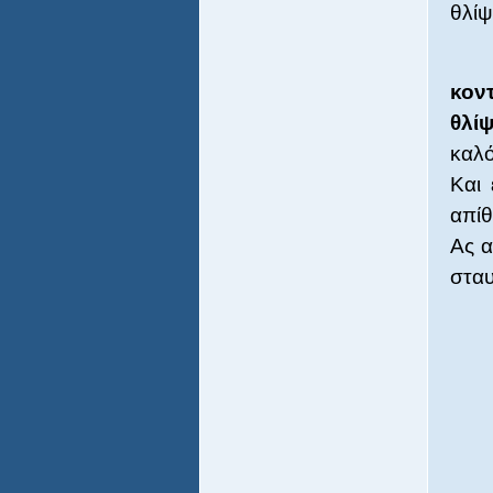
θλίψ
κον
θλίψ
καλό
Και 
απίθ
Ας α
σταυ