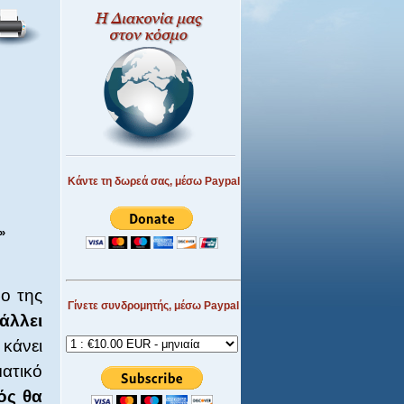
Κάντε τη δωρεά σας, μέσω Paypal
»
ρο της
Γίνετε συνδρομητής, μέσω Paypal
άλλει
κάνει
ατικό
ός θα