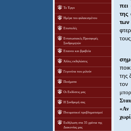
πει
Το Έργο
της 
Ημέρα του φυλακισμένου
των
Επιστολές
φτερ
τους
Εντυπωσιακές Προσφορές
Συνδρομητών
Επαινοι και βραβεία
σημ
Άλλες εκδηλώσεις
ποικ
Γεγονότα που μιλούν
της 
Ποιήματα
τον
μπορ
Οι Εκδόσεις μας
Σταυ
Η Συνδρομή σας
«Αν 
Πνευματικοί προβληματισμοί
χωρί
Εκδήλωση στα 35 χρόνια της
Διακονίας μας