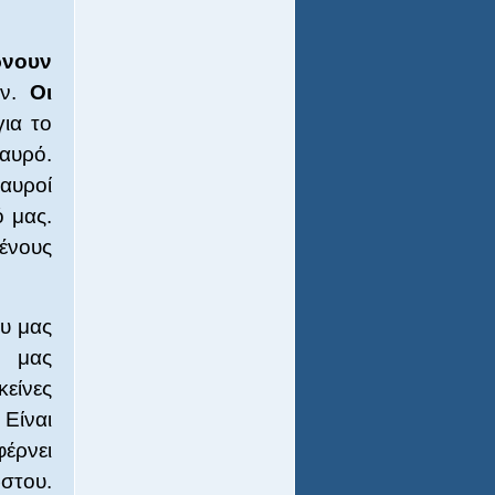
ρνουν
υν.
Οι
για το
ταυρό.
ταυροί
ό μας.
μένους
ου μας
υ μας
είνες
 Είναι
έρνει
στου.