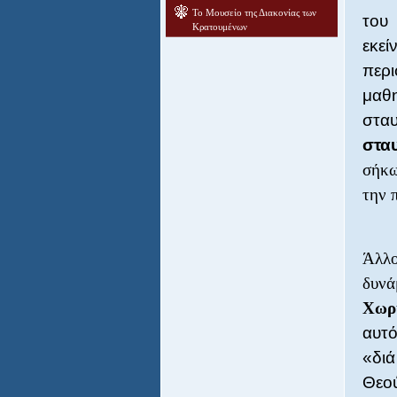
Το Μουσείο της Διακονίας των
του 
Κρατουμένων
εκε
περι
μαθ
σταυ
στα
σήκω
την 
Άλλο
δυνά
Χωρί
αυτό
«διά
Θεο