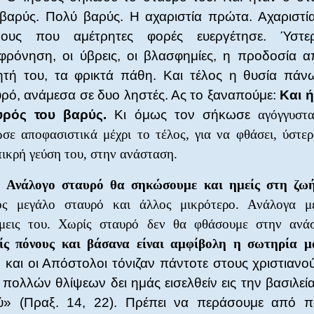
βαρύς. Πολύ βαρύς. Η αχαριστία πρώτα. Αχαριστί
ίνους που αμέτρητες φορές ευεργέτησε. Ύστ
φρόνηση, οι ύβρεις, οι βλασφημίες, η προδοσία α
ητή του, τα φρικτά πάθη. Και τέλος η θυσία πάν
ρό, ανάμεσα σε δυο ληστές. Ας το ξαναπούμε:
Και ή
υρός του βαρύς.
Κι όμως τον σήκωσε
αγόγγυστ
σε αποφασιστικά μέχρι το τέλος, για να φθάσει, ύστε
πικρή γεύση του, στην ανάσταση.
Ανάλογο σταυρό θα σηκώσουμε και ημείς στη ζωή
ς μεγάλο σταυρό και άλλος μικρότερο. Ανάλογα μ
μεις του. Χωρίς σταυρό δεν θα φθάσουμε στην ανά
ς πόνους και βάσανα είναι αμφίβολη η σωτηρία μ
 και οι Απόστολοι τόνιζαν πάντοτε στους χριστιανού
 πολλών θλίψεων δει ημάς εισελθείν εις την βασιλεί
ύ» (Πραξ. 14, 22). Πρέπει να περάσουμε από π