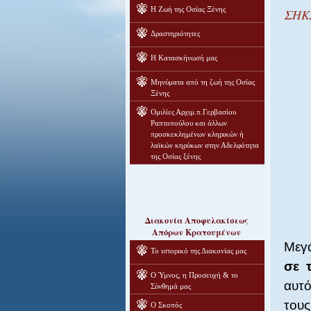
Η Ζωή της Οσίας Ξένης
ΣΗΚ
Δραστηριότητες
Η Κατασκήνωσή μας
Μηνύματα από τη ζωή της Οσίας
Ξένης
Ομιλίες Αρχιμ.π.Γερβασίου
Ραπτοπούλου και άλλων
προσκεκλημένων κληρικών ή
λαϊκών κηρύκων στην Αδελφότητα
της Οσίας ξένης
Διακονία Αποφυλακίσεως
Απόρων Κρατουμένων
Μεγ
Το ιστορικό της Διακονίας μας
σε 
Ο Ύμνος, η Προσευχή & το
αυτό
Σύνθημά μας
τους
Ο Σκοπός