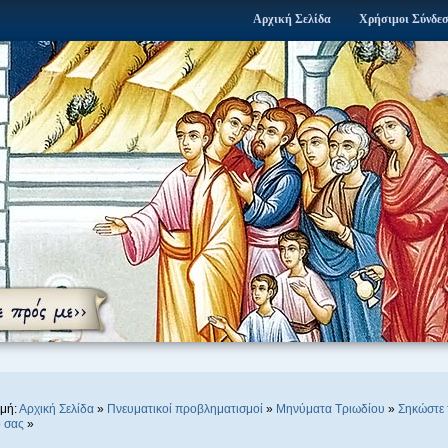
Αρχική Σελίδα
Χρήσιμοι Σύνδε
μή:
Αρχική Σελίδα
»
Πνευματικοί προβληματισμοί
»
Μηνύματα Τριωδίου
»
Σηκώστε 
 σας
»