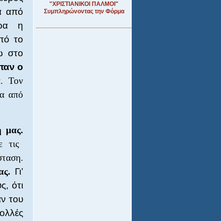
"ΧΡΙΣΤΙΑΝΙΚΟΙ ΠΑΛΜΟΙ"
α από
Συμπληρώνοντας την Φόρμα
ερα η
πό το
ω στο
ταν ο
α. Τον
ρα από
 μας.
ε τις
σταση.
ας.
Γι’
ς, ότι
αν του
ολλές