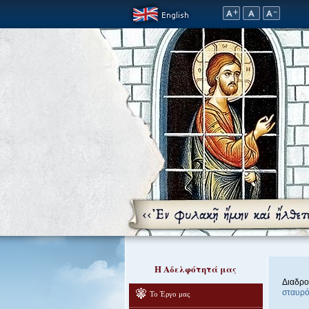
Η Αδελφότητά μας
Διαδρο
σταυρό
Το Έργο μας