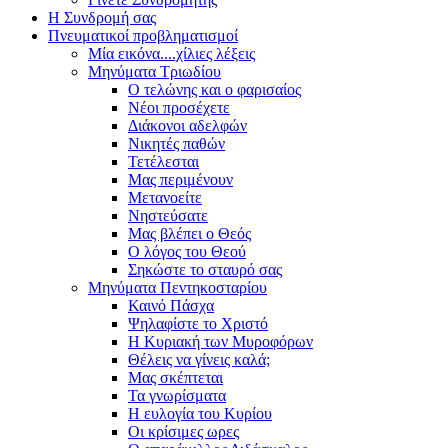
Η Συνδρομή σας
Πνευματικοί προβληματισμοί
Μία εικόνα....χίλιες λέξεις
Μηνύματα Τριωδίου
Ο τελώνης και ο φαρισαίος
Νέοι προσέχετε
Διάκονοι αδελφών
Νικητές παθών
Τετέλεσται
Μας περιμένουν
Μετανοείτε
Νηστεύσατε
Μας βλέπει ο Θεός
Ο λόγος του Θεού
Σηκώστε το σταυρό σας
Μηνύματα Πεντηκοσταρίου
Καινό Πάσχα
Ψηλαφίστε το Χριστό
Η Κυριακή των Μυροφόρων
Θέλεις να γίνεις καλά;
Μας σκέπτεται
Τα γνωρίσματα
Η ευλογία του Κυρίου
Οι κρίσιμες ωρες