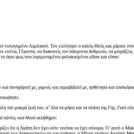
 ευλογημένο Αιμιλιανό. Τον ευλόγησε ο καλός Θεός και χάρισε στο 
ε εσένα, Γέροντα, να διακονείς τον πάσχοντα άνθρωπο, να μοιράζεις 
 το άγιο φως που λησμονημένοι φυλακισμένοι είδαν και είπαν:
ν και συνηγάγατέ με, γυμνός και περιεβάλετέ με, ησθένησα και επισκέψα
εποιήσατε.
η την μακρά ζωή του, σ’ όλα τα μήκη και τα πλάτη της Γης. Γιατί είν
λά πάντες υιοί Θεού εκλήθημεν.
ζει ότι η Αγάπη δεν έχει ούτε νοείται να έχει σύνορα. Γι’ αυτό ο Μ
όνιση των διαφορετικών σε μια ενότητα, ο Μέγας εκείνος Ακρίτας Μα