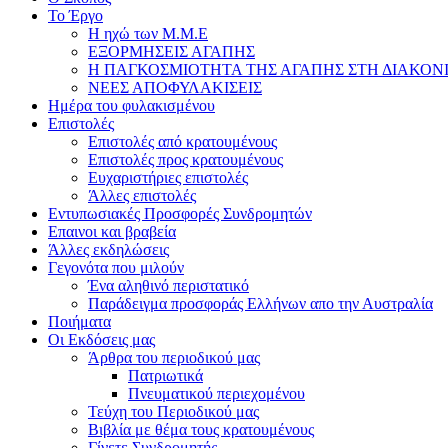
Το Έργο
Η ηχώ των Μ.Μ.Ε
ΕΞΟΡΜΗΣΕΙΣ ΑΓΑΠΗΣ
Η ΠΑΓΚΟΣΜΙΟΤΗΤΑ ΤΗΣ ΑΓΑΠΗΣ ΣΤΗ ΔΙΑΚΟΝ
ΝΕΕΣ ΑΠΟΦΥΛΑΚΙΣΕΙΣ
Ημέρα του φυλακισμένου
Επιστολές
Επιστολές από κρατουμένους
Επιστολές προς κρατουμένους
Ευχαριστήριες επιστολές
Άλλες επιστολές
Εντυπωσιακές Προσφορές Συνδρομητών
Επαινοι και βραβεία
Άλλες εκδηλώσεις
Γεγονότα που μιλούν
Ένα αληθινό περιστατικό
Παράδειγμα προσφοράς Ελλήνων απο την Αυστραλία
Ποιήματα
Οι Εκδόσεις μας
Άρθρα του περιοδικού μας
Πατριωτικά
Πνευματικού περιεχομένου
Τεύχη του Περιοδικού μας
Βιβλία με θέμα τους κρατουμένους
Γίνετε Συνδρομητής