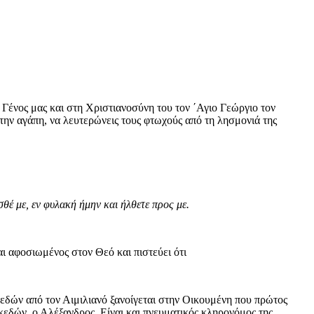
Γένος μας και στη Χριστιανοσύνη του τον ΄Αγιο Γεώργιο τον
την αγάπη, να λευτερώνεις τους φτωχούς από τη λησμονιά της
σθέ με, εν φυλακή ήμην και ήλθετε προς με.
αι αφοσιωμένος στον Θεό και πιστεύει ότι
ακεδών από τον Αιμιλιανό ξανοίγεται στην Οικουμένη που πρώτος
κεδών, ο Αλέξανδρος. Είναι και πνευματικός κληρονόμος της