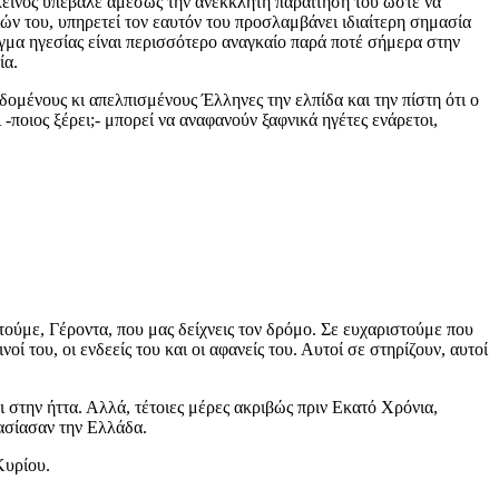
εκείνος υπέβαλε αμέσως την ανέκκλητη παραίτησή του ώστε να
ών του, υπηρετεί τον εαυτόν του προσλαμβάνει ιδιαίτερη σημασία
ιγμα ηγεσίας είναι περισσότερο αναγκαίο παρά ποτέ σήμερα στην
ία.
ομένους κι απελπισμένους Έλληνες την ελπίδα και την πίστη ότι ο
 -ποιος ξέρει;- μπορεί να αναφανούν ξαφνικά ηγέτες ενάρετοι,
στούμε, Γέροντα, που μας δείχνεις τον δρόμο. Σε ευχαριστούμε που
 του, οι ενδεείς του και οι αφανείς του. Αυτοί σε στηρίζουν, αυτοί
 στην ήττα. Αλλά, τέτοιες μέρες ακριβώς πριν Εκατό Χρόνια,
λασίασαν την Ελλάδα.
Κυρίου.