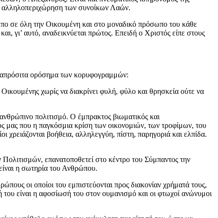
ην αλληλοπεριχώρηση των συνοίκων Λαών.
ωπο σε όλη την Οικουμένη και στο μοναδικό πρόσωπο του κάθε
και, γι’ αυτό, αναδεικνύεται πρώτος. Επειδή ο Χριστός είπε στους
ξη απρόσιτα ορόσημα των κορυφογραμμών:
Οικουμένης χωρίς να διακρίνει φυλή, φύλο και θρησκεία ούτε να
 ανθρώπινο πολιτισμό. Ο έμπρακτος βιωματικός και
ύς μας που η παγκόσμια κρίση των οικονομιών, των τροφίμων, του
ι χρειάζονται βοήθεια, αλληλεγγύη, πίστη, παρηγοριά και ελπίδα.
ν Πολιτισμών, επανατοποθετεί στο κέντρο του Σύμπαντος την
είναι η σωτηρία του Ανθρώπου.
θρώπους οι οποίοι του εμπιστεύονται προς διακονίαν χρήματά τους,
ή του είναι η αφοσίωσή του στον ουμανισμό και οι φτωχοί ανώνυμοι