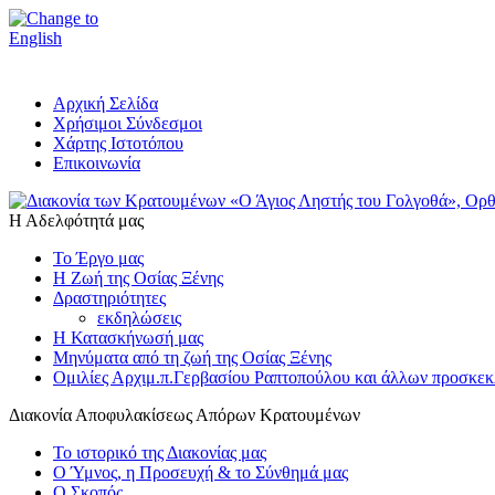
Αρχική Σελίδα
Χρήσιμοι Σύνδεσμοι
Χάρτης Ιστοτόπου
Επικοινωνία
Η Αδελφότητά μας
Το Έργο μας
Η Ζωή της Οσίας Ξένης
Δραστηριότητες
εκδηλώσεις
Η Κατασκήνωσή μας
Μηνύματα από τη ζωή της Οσίας Ξένης
Ομιλίες Αρχιμ.π.Γερβασίου Ραπτοπούλου και άλλων προσκεκ
Διακονία Αποφυλακίσεως Απόρων Κρατουμένων
Το ιστορικό της Διακονίας μας
Ο Ύμνος, η Προσευχή & το Σύνθημά μας
Ο Σκοπός