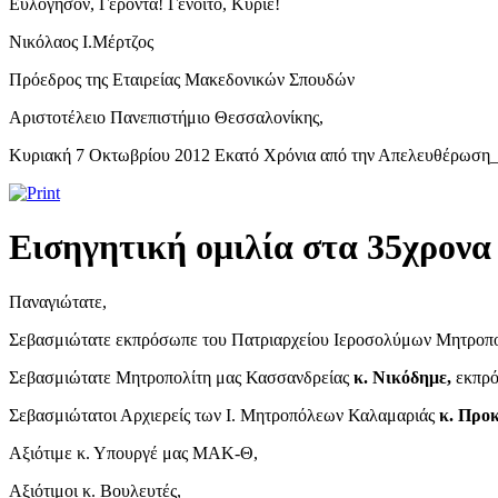
Ευλόγησον, Γέροντα! Γένοιτο, Κύριε!
Νικόλαος Ι.Μέρτζος
Πρόεδρος της Εταιρείας Μακεδονικών Σπουδών
Αριστοτέλειο Πανεπιστήμιο Θεσσαλονίκης,
Κυριακή 7 Οκτωβρίου 2012 Εκατό Χρόνια από την Απελευθέρωση
Εισηγητική ομιλία στα 35χρονα
Παναγιώτατε,
Σεβασμιώτατε εκπρόσωπε του Πατριαρχείου Ιεροσολύμων Μητροπολ
Σεβασμιώτατε Μητροπολίτη μας Κασσανδρείας
κ. Νικόδημε,
εκπρό
Σεβασμιώτατοι Αρχιερείς των Ι. Μητροπόλεων Καλαμαριάς
κ. Προκ
Αξιότιμε κ. Υπουργέ μας ΜΑΚ-Θ,
Αξιότιμοι κ. Βουλευτές,