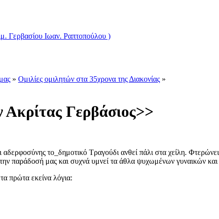
ιμ. Γερβασίου Ιωαν. Ραπτοπούλου )
μας
»
Ομιλίες ομιλητών στα 35χρονα της Διακονίας
»
 Ακρίτας Γερβάσιος>>
 αδερφοσύνης το_δημοτικό Τραγούδι ανθεί πάλι στα χείλη. Φτερώνει,
ι την παράδοσή μας και συχνά υμνεί τα άθλα ψυχωμένων γυναικών κα
τα πρώτα εκείνα λόγια: