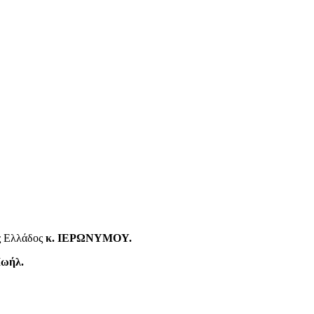
ς Ελλάδος
κ. ΙΕΡΩΝΥΜΟΥ.
Ιωήλ.