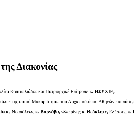
__
 της Διακονίας
ίτα Καπιτωλιάδος και Πατριαρχικέ Επίτροπε
κ. ΗΣΥΧΙΕ,
σωπε της αυτού Μακαριότητας του Αρχιεπισκόπου Αθηνών και πάση
όπιε,
Νεαπόλεως
κ. Βαρνάβα,
Φλωρίνης
κ. Θεόκλητε,
Εδέσσης
κ. 