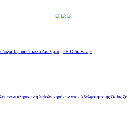
λημένων κληρικών ή λαϊκών κηρύκων στην Αδελφότητα της Οσίας ξέ