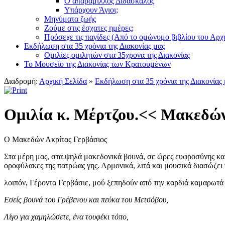
Ο απαράμιλλος Διδάσκαλος
Υπάρχουν Άγιοι;
Μηνύματα ζωής
Ζούμε στις έσχατες ημέρες;
Πρόσεχε τις παγίδες (Από το ομώνυμο βιβλίου του Αρχ
Εκδήλωση στα 35 χρόνια της Διακονίας μας
Ομιλίες ομιλητών στα 35χρονα της Διακονίας
Το Μουσείο της Διακονίας των Κρατουμένων
Διαδρομή:
Αρχική Σελίδα
»
Εκδήλωση στα 35 χρόνια της Διακονίας 
Ομιλία κ. Μέρτζου.<< Μακεδών
Ο Μακεδών Ακρίτας Γερβάσιος
Στα μέρη μας, στα ψηλά μακεδονικά βουνά, σε ώρες ευφροσύνης και
οροφύλακες της πατρώας γης. Αρμονικά, λιτά και μουσικά διασώζε
λοιπόν, Γέροντα Γερβάσιε, μού ξεπηδούν από την καρδιά καμαρωτά 
Εσείς βουνά του Γρέβενου και πεύκα του Μετσόβου,
Λίγο για χαμηλώσετε, ένα τουφέκι τόπο,