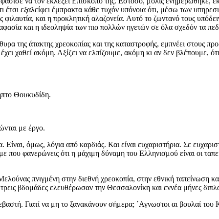
πεφάσισε να τον εκλέξει Επίσκοπό της. Eστόσο, μόλις ενημερώθηκε, 
 έτσι εξαλείφει έμπρακτα κάθε τυχόν υπόνοια ότι, μέσω των υπηρεσι
 φιλαυτία, και η προκλητική αλαζονεία. Αυτό το ζωντανό τους υπόδε
 αφασία και η ιδεοληψία των πιο πολλών ηγετών σε όλα σχεδόν τα πεδ
ρα της άτακτης χρεοκοπίας και της καταστροφής, εμπνέει στους προδ
έχει χαθεί ακόμη. Αξίζει να ελπίζουμε, ακόμη κι αν δεν βλέπουμε, ότι
ληπτο Θουκυδίδη.
ώνται με έργο.
 Είναι, όμως, λόγια από καρδιάς. Και είναι ευχαριστήρια. Σε ευχαρι
που φανερώνεις ότι η μάχιμη δύναμη του Ελληνισμού είναι οι ταπεινοί
ελούνας πνιγμένη στην διεθνή χρεοκοπία, στην εθνική ταπείνωση και
ε τρεις βδομάδες ελευθέρωσαν την Θεσσαλονίκη και εννέα μήνες διπ
αστή. Γιατί να μη το ξανακάνουν σήμερα; ΄Αγνωστοι αι βουλαί του 