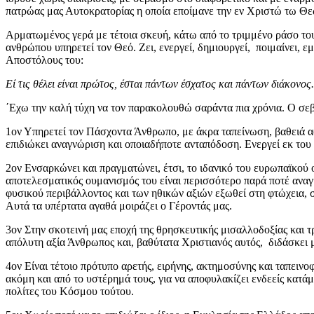
πατρώας μας Αυτοκρατορίας η οποία εποίμανε την εν Χριστώ τω Θε
Αρματωμένος γερά με τέτοια σκευή, κάτω από το τριμμένο ράσο το
ανθρώπου υπηρετεί τον Θεό. Ζει, ενεργεί, δημιουργεί, ποιμαίνει, ε
Αποστόλους του:
Εί τις θέλει είναι πρώτος, έσται πάντων έσχατος και πάντων διάκονος.
΄Εχω την καλή τύχη να τον παρακολουθώ σαράντα πια χρόνια. Ο σε
1ον Υπηρετεί τον Πάσχοντα Άνθρωπο, με άκρα ταπείνωση, βαθειά αφ
επιδιώκει αναγνώριση και οποιαδήποτε ανταπόδοση. Ενεργεί εκ του 
2ον Ενσαρκώνει και πραγματώνει, έτσι, το ιδανικό του ευρωπαϊκού 
αποτελεσματικός ουμανισμός του είναι περισσότερο παρά ποτέ αναγ
φυσικού περιβάλλοντος και των ηθικών αξιών εξωθεί στη φτώχεια, σ
Αυτά τα υπέρτατα αγαθά μοιράζει ο Γέροντάς μας.
3ον Στην σκοτεινή μας εποχή της θρησκευτικής μισαλλοδοξίας και 
απόλυτη αξία Άνθρωπος και, βαθύτατα Χριστιανός αυτός, διδάσκει 
4ον Είναι τέτοιο πρότυπο αρετής, ειρήνης, ακτημοσύνης και ταπεινο
ακόμη και από το υστέρημά τους, για να αποφυλακίζει ενδεείς κατά
πολίτες του Κόσμου τούτου.