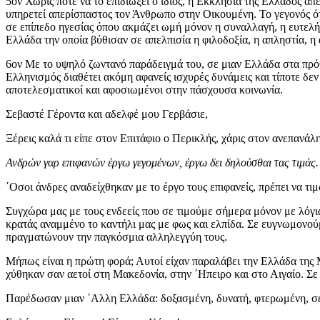
5ον Χωρίς ποτέ να το επιδιώξει ο ίδιος, η Εκκλησία της Ελλάδος α
υπηρετεί απερίσπαστος τον Άνθρωπο στην Οικουμένη. Το γεγονός ότι
σε επίπεδο ηγεσίας όπου ακμάζει ωμή μόνον η συναλλαγή, η ευτελής
Ελλάδα την οποία βύθισαν σε απελπισία η φιλοδοξία, η απληστία, η
6ον Με το υψηλό ζωντανό παράδειγμά του, σε μιαν Ελλάδα στα πρόθυ
Ελληνισμός διαθέτει ακόμη αφανείς ισχυρές δυνάμεις και τίποτε δεν 
αποτελεσματικοί και αφοσιωμένοι στην πάσχουσα κοινωνία.
Σεβαστέ Γέροντα και αδελφέ μου Γερβάσιε,
Ξέρεις καλά τι είπε στον Επιτάφιο ο Περικλής, χάρις στον ανεπανά
Ανδρών γαρ επιφανών έργω γεγομένων, έργω δει δηλούσθαι τας τιμάς.
΄Οσοι άνδρες αναδείχθηκαν με το έργο τους επιφανείς, πρέπει να τιμ
Συγχώρα μας με τους ενδεείς που σε τιμούμε σήμερα μόνον με λόγια.
κρατάς αναμμένο το καντήλι μας με φως και ελπίδα. Σε ευγνωμονούμε 
πραγματώνουν την παγκόσμια αλληλεγγύη τους.
Μήπως είναι η πρώτη φορά; Αυτοί είχαν παραλάβει την Ελλάδα της Μ
χύθηκαν σαν αετοί στη Μακεδονία, στην ΄Ηπειρο και στο Αιγαίο. Σ
Παρέδωσαν μιαν ΄Αλλη Ελλάδα: δοξασμένη, δυνατή, φτερωμένη, σεβ