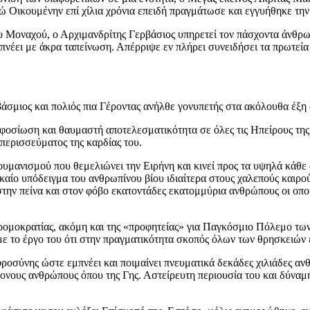
ώ Οικουμένην επί χίλια χρόνια επειδή πραγμάτωσε και εγγυήθηκε τ
υ Μοναχού, ο Αρχιμανδρίτης Γερβάσιος υπηρετεί τον πάσχοντα άνθρ
μπνέει με άκρα ταπείνωση. Απέρριψε εν πλήρει συνειδήσει τα πρωτεία 
βάσμιος και πολιός πια Γέροντας ανήλθε γονυπετής στα ακόλουθα έ
οσίωση και θαυμαστή αποτελεσματικότητα σε όλες τις Ηπείρους της 
περισσεύματος της καρδίας του.
ουμανισμού που θεμελιώνει την Ειρήνη και κινεί προς τα υψηλά κάθε
καίο υπόδειγμα του ανθρωπίνου βίου ιδιαίτερα στους χαλεπούς καιρο
την πείνα και στον φόβο εκατοντάδες εκατομμύρια ανθρώπους οι οποίο
τρομοκρατίας, ακόμη και της «προφητείας» για Παγκόσμιο Πόλεμο τω
με το έργο του ότι στην πραγματικότητα σκοπός όλων των θρησκειών 
φροσύνης ώστε εμπνέει και ποιμαίνει πνευματικά δεκάδες χιλιάδες αν
μονους ανθρώπους όπου της Γης. Αστείρευτη περιουσία του και δύναμ