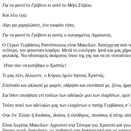
Για να φανεί το Γρέβενο κι αυτό το Μέγα Σπήλιο.
Και λέω εγώ:
Λίγο για χαμηλώσετε, ένα τουφέκι τόπο,
Για να φανεί το Γρέβενο κι αυτός ο ευλογημένος Αιμιλιανός.
Ο Γέρων Γερβάσιος Ραπτόπουλος είναι Μακεδών. Κατέρχεται από τον
νεότερο, τον φουστανελοφόρο. Μετά το ευλόγησε ξανά και μας χάρισ
φυλακής. Να οδοιπορείς ακάματος όπου της γης και να σε συνοδεύει
΄Ηταν σαν να κατέβηκε ο Χριστός!
Τι μας λέει, άλλωστε, ο Κύριος ημών Ιησούς Χριστός;
Επείνασα και εδώκατέ με φαγείν, εδίψησα και εποτίσατέ με, ξένος ήμη
Εφ’όσον εποιήσατε ενί τούτων των αδελφών μου των ελαχίστων, εμοί 
Τούτο ποιεί των αδελφών μας των ελαχίστων ο πατήρ Γερβάσιος σ’ όλ
Ουκ ένι ΄Ελλην ή Ιουδαίος, δούλος ή ελεύθερος, πλούσιος ή πένης αλ
Είναι Ακρίτας Μακεδών. Αγρυπνεί στα Σύνορα του Χριστού και γνωρί
ίδρυσε χωρίς διακρίσεις, με σεβασμό στο διαφορετικό και με εναρμ